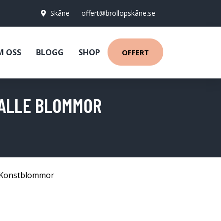
Skåne
offert@bröllopskåne.se
M OSS
BLOGG
SHOP
OFFERT
KALLE BLOMMOR
Konstblommor