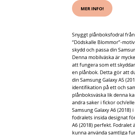
MER INFO!
Snyggt plånboksfodral från
“Dödskalle Blommor”-motiv, 
skydd och passa din Samsun
Denna mobilväska är mycket
att fungera som ett skydda
en plånbok. Detta gör att d
din Samsung Galaxy A5 (2015
identifikation på ett och sa
plånboksväska lik denna ka
andra saker i fickor och/ell
Samsung Galaxy A6 (2018) i 
fodralets insida designat f
A6 (2018) perfekt. Fodralet 
kunna använda samtliga fu