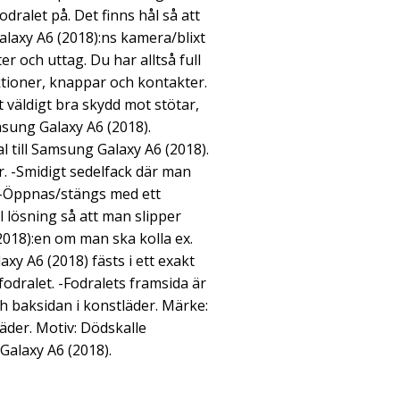
dralet på. Det finns hål så att
axy A6 (2018):ns kamera/blixt
r och uttag. Du har alltså full
ktioner, knappar och kontakter.
 väldigt bra skydd mot stötar,
sung Galaxy A6 (2018).
 till Samsung Galaxy A6 (2018).
r. -Smidigt sedelfack där man
 -Öppnas/stängs med ett
l lösning så att man slipper
2018):en om man ska kolla ex.
y A6 (2018) fästs i ett exakt
fodralet. -Fodralets framsida är
och baksidan i konstläder. Märke:
äder. Motiv: Dödskalle
alaxy A6 (2018).