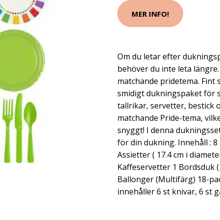
MER INFO!
Om du letar efter dukningspr
behöver du inte leta längre.
matchande pridetema. Fint sk
smidigt dukningspaket för 
tallrikar, servetter, bestick 
matchande Pride-tema, vilke
snyggt! I denna dukningsset
för din dukning. Innehåll : 8 
Assietter ( 17.4 cm i diamet
Kaffeservetter 1 Bordsduk 
Ballonger (Multifärg) 18-pa
innehåller 6 st knivar, 6 st g