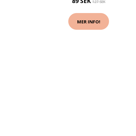
89 SEK
127 SEK
MER INFO!