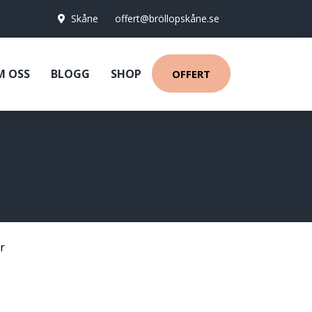
Skåne
offert@bröllopskåne.se
M OSS
BLOGG
SHOP
OFFERT
r