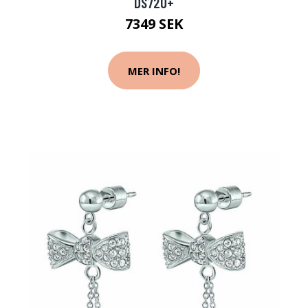
DS720+
7349 SEK
MER INFO!