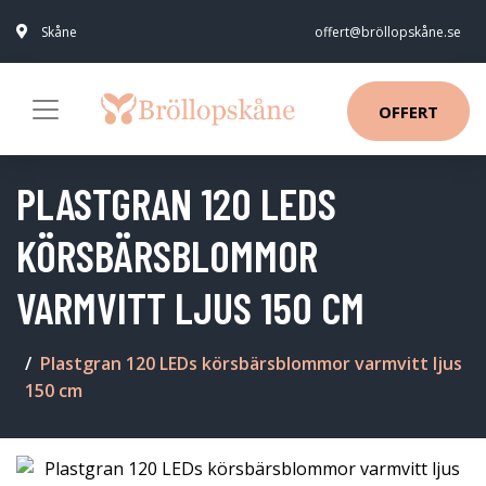
Skåne
offert@bröllopskåne.se
OFFERT
PLASTGRAN 120 LEDS
KÖRSBÄRSBLOMMOR
VARMVITT LJUS 150 CM
Plastgran 120 LEDs körsbärsblommor varmvitt ljus
150 cm