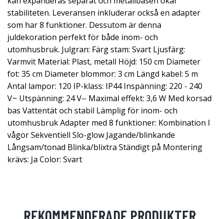
kan expanderas separat och metallbasen ökar
stabiliteten. Leveransen inkluderar också en adapter
som har 8 funktioner. Dessutom är denna
juldekoration perfekt för både inom- och
utomhusbruk. Julgran: Färg stam: Svart Ljusfärg:
Varmvit Material: Plast, metall Höjd: 150 cm Diameter
fot: 35 cm Diameter blommor: 3 cm Längd kabel: 5 m
Antal lampor: 120 IP-klass: IP44 Inspänning: 220 - 240
V~ Utspänning: 24 V⎓ Maximal effekt: 3,6 W Med korsad
bas Vattentät och stabil Lämplig för inom- och
utomhusbruk Adapter med 8 funktioner: Kombination I
vågor Sekventiell Slo-glow Jagande/blinkande
Långsam/tonad Blinka/blixtra Ständigt på Montering
krävs: Ja Color: Svart
REKOMMENDERADE PRODUKTER