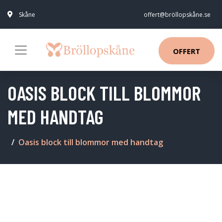
Skåne
offert@bröllopskåne.se
OFFERT
OASIS BLOCK TILL BLOMMOR
MED HANDTAG
Oasis block till blommor med handtag