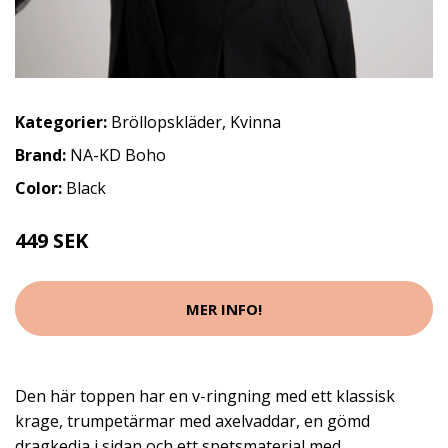
Kategorier:
Bröllopskläder
,
Kvinna
Brand:
NA-KD Boho
Color:
Black
449 SEK
MER INFO!
Den här toppen har en v-ringning med ett klassisk
krage, trumpetärmar med axelvaddar, en gömd
dragkedja i sidan och ett spetsmaterial med