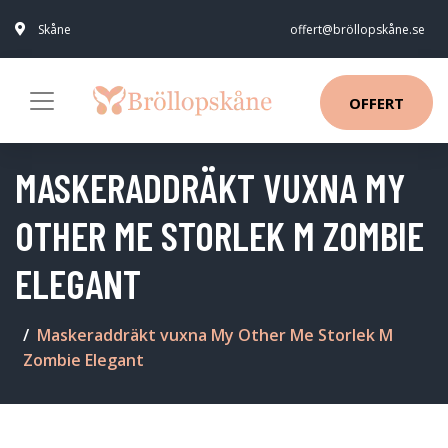
Skåne
offert@bröllopskåne.se
OFFERT
MASKERADDRÄKT VUXNA MY
OTHER ME STORLEK M ZOMBIE
ELEGANT
Maskeraddräkt vuxna My Other Me Storlek M
Zombie Elegant