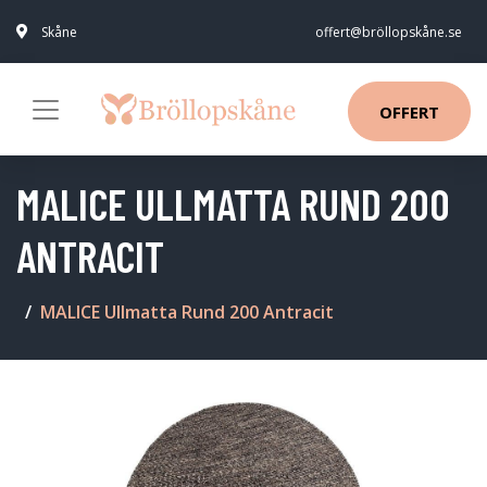
Skåne
offert@bröllopskåne.se
OFFERT
MALICE ULLMATTA RUND 200
ANTRACIT
MALICE Ullmatta Rund 200 Antracit