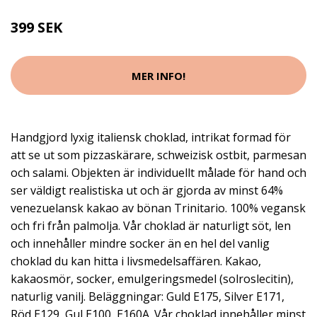
399 SEK
MER INFO!
Handgjord lyxig italiensk choklad, intrikat formad för
att se ut som pizzaskärare, schweizisk ostbit, parmesan
och salami. Objekten är individuellt målade för hand och
ser väldigt realistiska ut och är gjorda av minst 64%
venezuelansk kakao av bönan Trinitario. 100% vegansk
och fri från palmolja. Vår choklad är naturligt söt, len
och innehåller mindre socker än en hel del vanlig
choklad du kan hitta i livsmedelsaffären. Kakao,
kakaosmör, socker, emulgeringsmedel (solroslecitin),
naturlig vanilj. Beläggningar: Guld E175, Silver E171,
Röd E129, Gul E100, E160A. Vår choklad innehåller minst