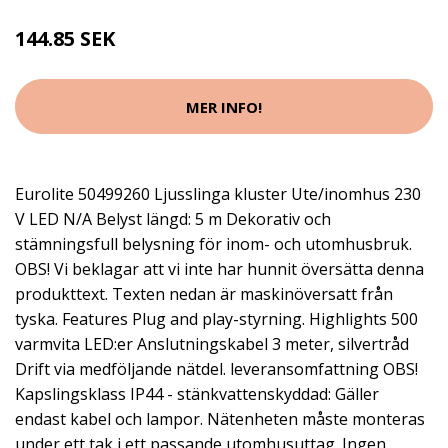
144.85 SEK
MER INFO!
Eurolite 50499260 Ljusslinga kluster Ute/inomhus 230
V LED N/A Belyst längd: 5 m Dekorativ och
stämningsfull belysning för inom- och utomhusbruk.
OBS! Vi beklagar att vi inte har hunnit översätta denna
produkttext. Texten nedan är maskinöversatt från
tyska. Features Plug and play-styrning. Highlights 500
varmvita LED:er Anslutningskabel 3 meter, silvertråd
Drift via medföljande nätdel. leveransomfattning OBS!
Kapslingsklass IP44 - stänkvattenskyddad: Gäller
endast kabel och lampor. Nätenheten måste monteras
under ett tak i ett passande utomhusuttag. Ingen