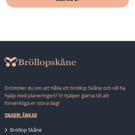
Drömmer du om att hålla ett bröllop Skåne och vill ha
hjälp med planeringen? Vi hjälper gärna till att
förverkliga er stora dag!
SNABBLÄNKAR
Bröllop Skåne