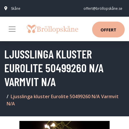
Skåne
offert@bröllopskåne.se
OFFERT
LJUSSLINGA KLUSTER
EUROLITE 50499260 N/A
VARMVIT N/A
Ljusslinga kluster Eurolite 50499260 N/A Varmvit
N/A