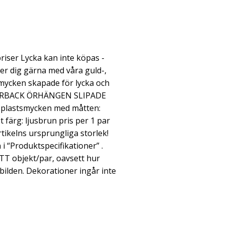
riser Lycka kan inte köpas -
per dig gärna med våra guld-,
mycken skapade för lycka och
EVERBACK ÖRHÄNGEN SLIPADE
plastsmycken med måtten:
t färg: ljusbrun pris per 1 par
artikelns ursprungliga storlek!
 “Produktspecifikationer” .
TT objekt/par, oavsett hur
ilden. Dekorationer ingår inte