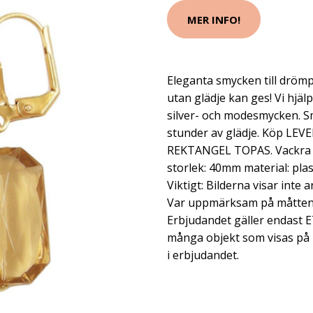
MER INFO!
Eleganta smycken till drömp
utan glädje kan ges! Vi hjäl
silver- och modesmycken. S
stunder av glädje. Köp L
REKTANGEL TOPAS. Vackra 
storlek: 40mm material: plas
Viktigt: Bilderna visar inte 
Var uppmärksam på måtten i
Erbjudandet gäller endast E
många objekt som visas på b
i erbjudandet.