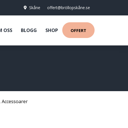
Skåne
offert@bröllopskåne.se
M OSS
BLOGG
SHOP
OFFERT
,
Accessoarer