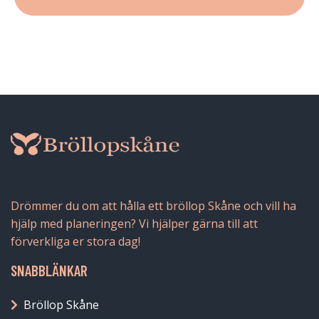
Drömmer du om att hålla ett bröllop Skåne och vill ha
hjälp med planeringen? Vi hjälper gärna till att
förverkliga er stora dag!
SNABBLÄNKAR
Bröllop Skåne