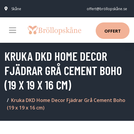
Skåne
offert@bröllopskåne.se
OFFERT
KRUKA DKD HOME DECOR
FJÄDRAR GRÅ CEMENT BOHO
(19 X 19 X 16 CM)
Kruka DKD Home Decor Fjädrar Grå Cement Boho
(19 x 19 x 16 cm)