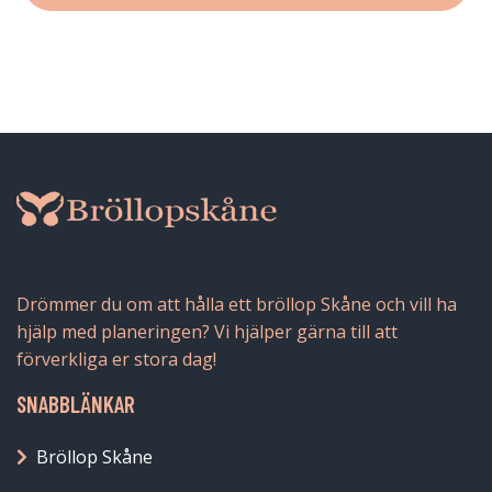
Drömmer du om att hålla ett bröllop Skåne och vill ha
hjälp med planeringen? Vi hjälper gärna till att
förverkliga er stora dag!
SNABBLÄNKAR
Bröllop Skåne