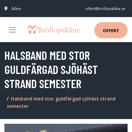
Skåne
offert@bröllopskåne.se
OFFERT
HALSBAND MED STOR
GULDFÄRGAD SJÖHÄST
STRAND SEMESTER
Halsband med stor guldfärgad sjöhäst strand
semester