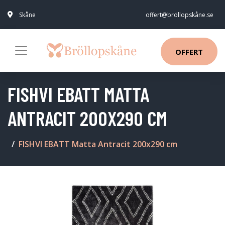
Skåne
offert@bröllopskåne.se
OFFERT
FISHVI EBATT MATTA
ANTRACIT 200X290 CM
FISHVI EBATT Matta Antracit 200x290 cm