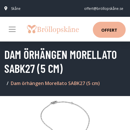
Skåne
offert@bröllopskåne.se
OFFERT
DAM ÖRHÄNGEN MORELLATO
SABK27 (5 CM)
Dam örhängen Morellato SABK27 (5 cm)