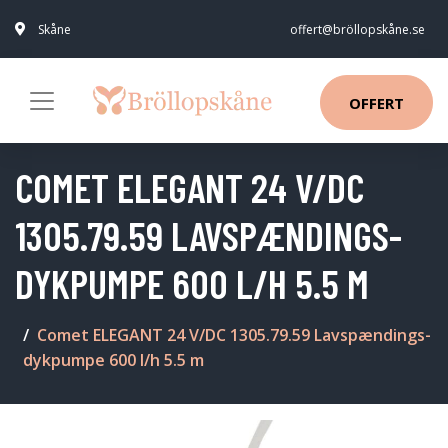
Skåne
offert@bröllopskåne.se
OFFERT
COMET ELEGANT 24 V/DC
1305.79.59 LAVSPÆNDINGS-
DYKPUMPE 600 L/H 5.5 M
Comet ELEGANT 24 V/DC 1305.79.59 Lavspændings-
dykpumpe 600 l/h 5.5 m