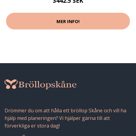
3442.5 SEK
MER INFO!
Drömmer du om att hålla ett bröllop Skåne och vill ha
hjälp med planeringen? Vi hjälper gärna till att
förverkliga er stora dag!