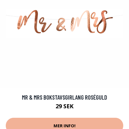
MR & MRS BOKSTAVSGIRLANG ROSÉGULD
29 SEK
MER INFO!