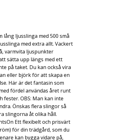
5m lång ljusslinga med 500 små
jusslinga med extra allt. Vackert
, varmvita ljuspunkter
att sätta upp längs med ett
inte på taket. Du kan också vira
ran eller björk för att skapa en
else. Här är det fantasin som
 med fördel användas året runt
ch fester. OBS: Man kan inte
andra. Önskas flera slingor så
 slingorna åt olika håll.
tsOn Ett flexibelt och prisvärt
röm) för din trädgård, som du
 senare kan bygga vidare på,