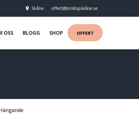
Skåne
offert@bröllopskåne.se
M OSS
BLOGG
SHOP
OFFERT
Hängande