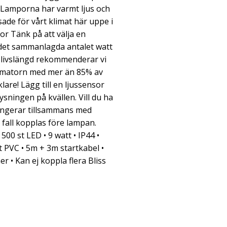
l. Lamporna har varmt ljus och
ade för vårt klimat här uppe i
or Tänk på att välja en
det sammanlagda antalet watt
l livslängd rekommenderar vi
formatorn med mer än 85% av
are! Lägg till en ljussensor
sningen på kvällen. Vill du ha
 fungerar tillsammans med
fall kopplas före lampan.
 500 st LED • 9 watt • IP44 •
rt PVC • 5m + 3m startkabel •
• Kan ej koppla flera Bliss