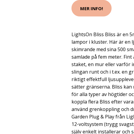
MER INFO!
LightsOn Bliss Bliss är en 
lampor i kluster. Här är en l
skimrande med sina 500 små
samlade på fem meter. Fint 
staket, en mur eller varför 
slingan runt och i t.ex. en g
riktigt effektfull ljusupplev
sätter gränserna. Bliss kan
för alla typer av högtider o
koppla flera Bliss efter var
använd grenkoppling och dra
Garden Plug & Play från Ligh
12-voltsystem (trygg svagst
själv enkelt installerar och