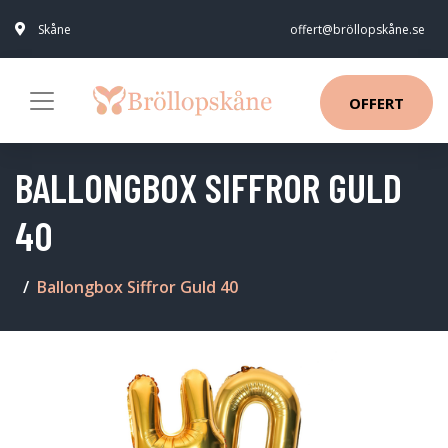
Skåne
offert@bröllopskåne.se
OFFERT
BALLONGBOX SIFFROR GULD
40
Ballongbox Siffror Guld 40