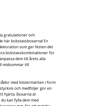
ada gratulationer och
e här bokstavsboxarna! En
dekoration som ger festen det
flera bokstavskombinationer för
npassa dem till årets alla
ll midsommar till
lådor med klistermärken i form
 styckvis och medföljer gör en
tt hjärta. Boxarna är
å du kan fylla dem med