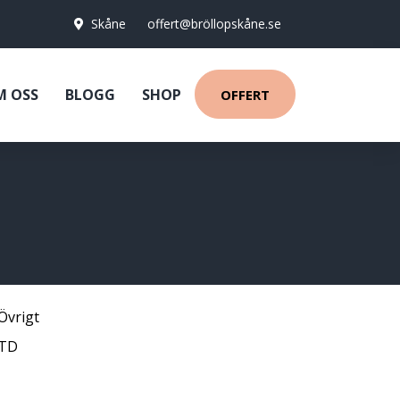
Skåne
offert@bröllopskåne.se
M OSS
BLOGG
SHOP
OFFERT
Övrigt
LTD