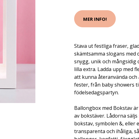
MER INFO!
Stava ut festliga fraser, gl
skämtsamma slogans med d
snygg, unik och mångsidig 
lilla extra. Ladda upp med 
att kunna återanvända och a
fester, från baby showers ti
födelsedagspartyn.
Ballongbox med Bokstav är 
av bokstäver. Lådorna säljs
bokstav, symbolen &, eller e
transparenta och ihåliga, s