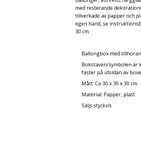
ballonger, konfetti, färggl
med resterande dekorationer
tillverkade av papper och p
egen hand, se instruktionsb
30 cm.
Ballongbox med tillhöra
Bokstaven/symbolen är k
fäster på utsidan av box
Mått: Ca 30 x 30 x 30 cm
Material: Papper, plast
Säljs styckvis