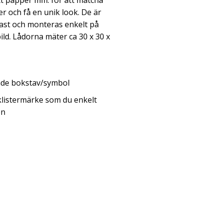
att papper mm. för att matcha
 och få en unik look. De är
last och monteras enkelt på
ild. Lådorna mäter ca 30 x 30 x
nde bokstav/symbol
listermärke som du enkelt
en